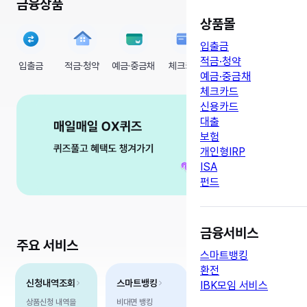
금융상품
전체보기
상품몰
입출금
적금·청약
입출금
적금·청약
예금·중금채
체크카드
신용카드
대출
예금·중금채
체크카드
이
신용카드
재
4
/
5
벤
생
대출
트
보험
베
개인형IRP
너
ISA
설
펀드
명
입
니
금융서비스
다.
주요 서비스
스마트뱅킹
환전
신청내역조회
스마트뱅킹
모두다환전
IBK모임 서비스
상품신청 내역을
비대면 뱅킹
환전신청만으로