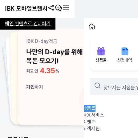
공
챗
전
IBK 모바일브랜치
유
봇
체
하
메
메인 컨텐츠로 건너띄기
메
기
뉴
인
정
5
/
6
으
지
IBK D-day적금
주택청약종합저축
IBK나라사랑카드
IBK개인입출통장
로
IBK든든한통장
상
신
IBK생계비계좌
나만의 D-day를 위해
내 집 마련을 위한
PX 최대 50% 할인부터
IBK나라사랑카드
주택청약종합저축
누구나 조건없이
이
품
청
급여·연금 고객에게
압류 걱정없는 통장에
PX 최대 50% 할인부터
내 집 마련을 위한
동
몰
내
목돈 모으기!
시작!
네이버페이 혜택까지!
상품몰
신청내역
수수료 면제!
우대금리를!
네이버페이 혜택까지!
이자까지 더!
화
역
시작!
3.1
4.35
0.1
최고
연
면
화
최고
연
%
%
3.1
%
연
최고
2
%
3.1
연
가입하기
최고
%
%
연
최고
이
면
연
최고
가입하기
동
이
검
가입하기
가입하기
찾으시는 지점을
가입하기
가입하기
가입하기
동
가입하기
색
상품몰
금융서비스
이벤트
고객지원